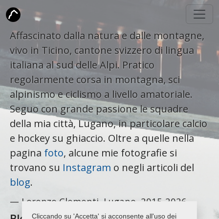
Affascinato dalla natura e dalle montagne,
vivo in Ticino, cantone svizzero di lingua
italiana al sud delle Alpi. Pratico
regolarmente corsa in montagna, sci
alpinismo e ciclismo a livello amatoriale.
Seguo con grande passione le squadre
della mia città, Lugano, in particolare calcio
e hockey su ghiaccio. Oltre a quelle nella
pagina
foto
, alcune mie fotografie si
trovano su
Instagram
o negli articoli del
blog
.
— Lorenzo Clementi, Lugano, 2015-2026
Blog
Cliccando su 'Accetta' si acconsente all'uso dei