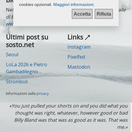
cookies opzionali.
Maggiori informazioni
.
Nel 2003 ho fondato il sito
"Sport di Montagna in Valle
Accetta
Rifiuta
di Blenio"
che dal 2006 si è trasformato in un blog:
www.sosto.net
Ultimi post su
Links
sosto.net
Instagram
Seoul
Pixelfed
LoLa 2026 e Pietro
Mastodon
Gambadilegno
Stromboli
Informazioni sulla
privacy
.
«You just pulled your shorts on and you did what you
thought was right, whatever, however good or bad
Billy Bland was that was as good as it was. That was
me.»